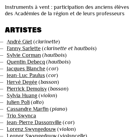
Instruments à vent : participation des anciens élèves
des Académies de la région et de leurs professeurs
ARTISTES
—
André Giet
(
clarinette
)
—
Fanny Sarlette
(
clarinette et hautbois
)
—
Sylvie Corman
(
hautbois
)
—
Quentin Debecq
(
hautbois
)
—
Jacques Blanche
(
cor
)
—
Jean-Luc Paulus
(
cor
)
—
Hervé Degée
(
basson
)
—
Pierrick Demoisy
(
basson
)
—
Sylvia Huang
(
violon
)
—
Julien Poli
(
alto
)
—
Cassandre Marfin
(
piano
)
—
Trio Swynca
—
Jean-Pierre Dassonville
(
cor
)
—
Lorenz Swyngedouw
(
violon
)
—
Leonor Swyngedouw
(
violoncelle
)