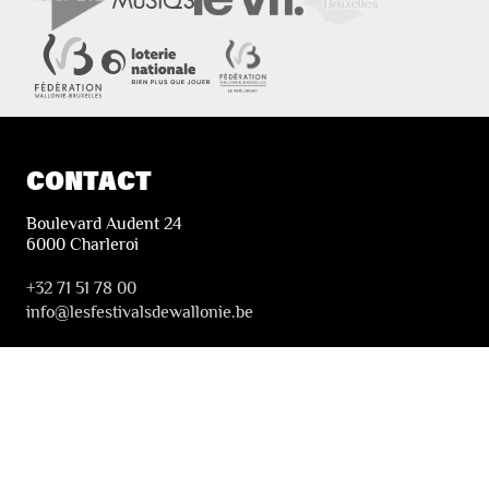
CONTACT
Boulevard Audent 24
6000 Charleroi
+32 71 51 78 00
i
nfo@lesfestivalsdewallonie.be
PRATIQUE