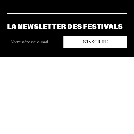
LA NEWSLETTER DES FESTIVALS
© 2026 Les Festivals de Wallonie
Conditions Générales de Vente
Vie Privée
Déclaration d’accessibilité
Site by
Coast