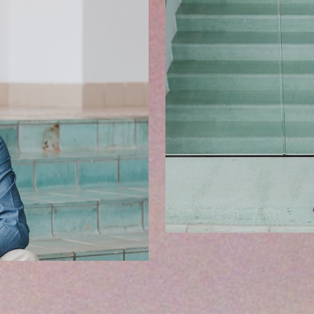
PIERRE DE
TÉNOR
Le jeune ténor belge Pierre De