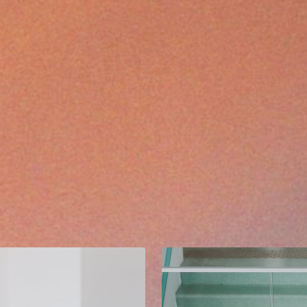
Chaque an
sélection
culturel 
direct av
transvers
Cela peut
sous l'im
program