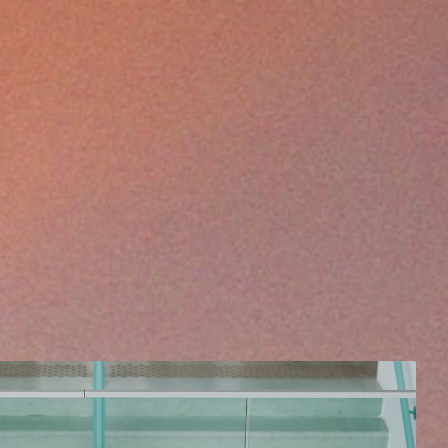
née, les Festivals de Wallonie
nent des artistes influents du monde
pour interpréter des programmes en lien
ec la thématique, de manière
ale à travers tous les festivals fédérés.
 inclure une production originale créée
pulsion des artistes associés ou un
me déjà renommé.