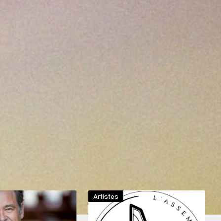
ce le chant à l’Institut Supérieur de Musique et de
ès de Françoise Viatour, Elise Gäbele et Benoît Giaux. Il
asterclasses avec Christophe Rousset, Leonardo García
-Nicole Lemieux, Roger Vignoles, Michael Spyres, José van
Artistes