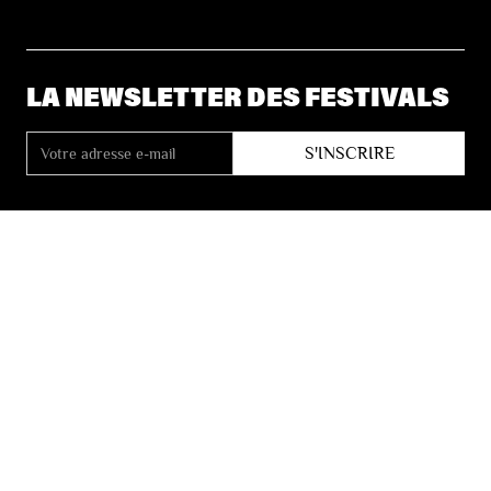
LA NEWSLETTER DES FESTIVALS
© 2026 Les Festivals de Wallonie
Conditions Générales de Vente
Vie Privée
Déclaration d’accessibilité
Site by
Coast