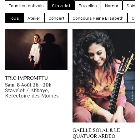
Tous les festivals
Stavelot
Bruxelles
Namur
Saint-
Tous
Atelier
Concert
Concours Reine Elisabeth
Con
TRIO IMPROMPTU
Sam. 8 Août 26 - 20h
Stavelot / Abbaye,
Réfectoire des Moines
GAELLE SOLAL & LE
QUATUOR ARDEO