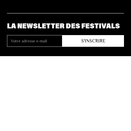
LA NEWSLETTER DES FESTIVALS
© 2026 Les Festivals de Wallonie
Conditions Générales de Vente
Vie Privée
Déclaration d’accessibilité
Site by
Coast