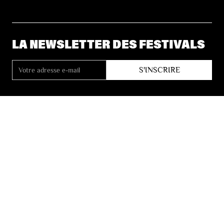
LA NEWSLETTER DES FESTIVALS
© 2026 Les Festivals de Wallonie
Conditions Générales de Vente
Vie Privée
Déclaration d’accessibilité
Site by
Coast