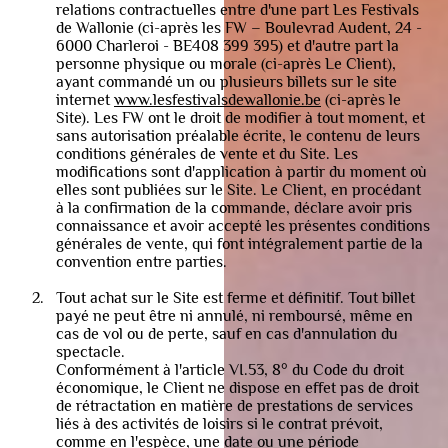
relations contractuelles entre d'une part Les Festivals
de Wallonie (ci-après les FW – Boulevrad Audent, 24 -
6000 Charleroi - BE408 399 395) et d'autre part la
personne physique ou morale (ci-après Le Client),
ayant commandé un ou plusieurs billets sur le site
internet
www.lesfestivalsdewallonie.be
(ci-après le
Site). Les FW ont le droit de modifier à tout moment, et
sans autorisation préalable écrite, le contenu de leurs
conditions générales de vente et du Site. Les
modifications sont d'application à partir du moment où
elles sont publiées sur le Site. Le Client, en procédant
à la confirmation de la commande, déclare avoir pris
connaissance et avoir accepté les présentes conditions
générales de vente, qui font intégralement partie de la
convention entre parties.
Tout achat sur le Site est ferme et définitif. Tout billet
payé ne peut être ni annulé, ni remboursé, même en
cas de vol ou de perte, sauf en cas d'annulation du
spectacle.
Conformément à l'article VI.53, 8° du Code du droit
économique, le Client ne dispose en effet pas de droit
de rétractation en matière de prestations de services
liés à des activités de loisirs si le contrat prévoit,
comme en l'espèce, une date ou une période