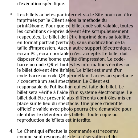
d'exécution spécifique.
Les billets achetés par internet via le Site pourront être
imprimés par le Client selon la méthode du
print@home
. Pour que ce billet codé soit valable, toutes
les conditions ci-après doivent être scrupuleusement
respectées. Le billet doit être imprimé dans sa totalité,
en format portrait (vertical), sans modification de la
taille d'impression. Aucun autre support (électronique,
écran PC, écran portable) n'est accepté. Le billet doit
disposer d'une bonne qualité d'impression. Le code-
barre ou code QR et toutes les informations écrites sur
le billet doivent être lisibles. Le billet est muni d'un
code-barre ou code QR permettant l'accès au spectacle
/ concert à un seul spectateur. Le Client est
responsable de l'utilisation qui est faite du billet. Le
billet sera vérifié à l’aide d’un système électronique. Le
billet doit être présenté aux différents contrôles mis en
place sur le lieu du spectacle. Une pièce d’identité
officielle valide avec photo pourra être demandée pour
identifier le détenteur des billets. Toute copie ou
reproduction de billets est interdite.
Le Client qui effectue la commande est reconnu
comme seul responsable de la réservation et du