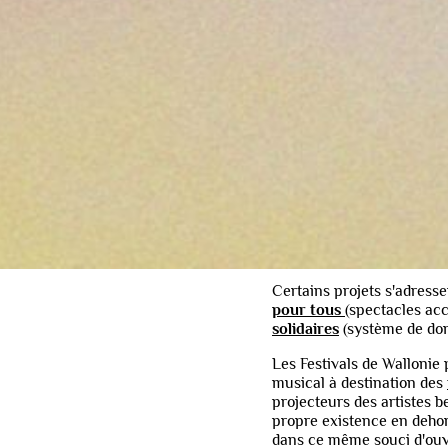
Musiq3
a rejoint
bruxelloise. En 
concept de festi
territoriales de 
ses acteurs cultur
Les Festivals de Wallonie
activités sur l’ensemble d
40.000 spectateurs.
S'il s'agit le plus souven
classique, les Festivals d
moins jeunes, mélomanes 
Certains projets s'adress
pour tous
(spectacles ac
solidaires
(système de don
Les Festivals de Wallonie
musical à destination des
projecteurs des artistes 
propre existence en dehors
dans ce même souci d'ouve