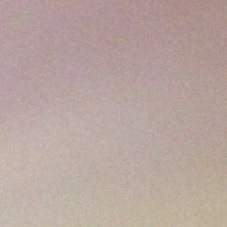
née encore,
ération
ivals de
val