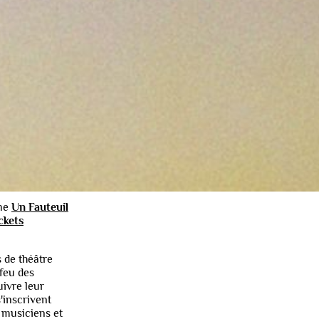
branche
nouveau
s
borer avec
certs et
blic de plus de
de musique
eunes ou
ique !
mme
Un Fauteuil
ckets
 de théâtre
 feu des
uivre leur
'inscrivent
 musiciens et