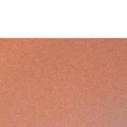
Les Festi
concerts,
talents, 
TIQUE 2026 DES
S DE WALLONIE !