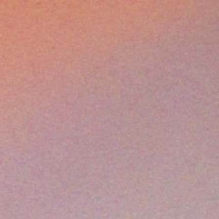
deiros écrivait : «
Il meurt lentement, celui qui ne voyage pas, cel
s de musique, celui qui ne sait pas trouver grâce à ses yeux.
» Cett
 préserveront d’un tel destin !
regard. Pour l’édition 2026, Les Festivals de Wallonie proposent u
s le signe des Voyages : déplacements à travers les territoires et
ntérieures, immobiles. La musique par essence nomade est ici lan
re. Nous ouvrirons la saison des Festivals de Wallonie à Bruxelles l
 à Charleroi, entre temps nous voyagerons dans toute la Fédération
villages aux campagnes, de Namur à Mons en passant par Liège, Sa
 une fois de plus la mission fondamentale des Festivals de Walloni
près des publics où qu’ils se trouvent. Au fil des festivals, le voy
s. Le Royaume-Uni se dévoile à travers les mélodies de Vaughan W
ortées par les deux ténors Pierre Derhet et Maxime Melnik, artiste
, Venise, Vienne ou Lisbonne jalonnent le parcours au gré des gra
ssique. D’autres propositions invitent à des traversées plus avent
snie revisités, saisons réinventées ou dialogues féconds entre tradi
s. Artistes associés en 2026, Pierre Derhet et Maxime Melnik incar
oyage. Par la diversité de leurs répertoires, leur exigence musical
ccompagnent cette saison comme des passeurs, reliant les territoir
D’un cabaret du début du 20e siècle aux songs du 17e de John Dow
allonie affirment leur vocation : faire de la musique un espace de c