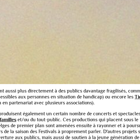
 cette fédération en 2011 et en constitue la 
2019, Musiq3 développe également un tout 
val en
Brabant wallon
, centré sur les réalité
la province et une volonté affirmée de colla
els et ses artistes.
 organisent chaque année, de juin à octobre, plus ou moins 150 con
u territoire de la Wallonie et à Bruxelles (Flagey), réunissant un pu
t de mélomanes fidèles ou habitués à la fréquentation de concerts 
e Wallonie ont pour ambition de s’ouvrir à des
publics diversifiés
, j
avertis ou curieux issus de tous horizons, tous gourmands de mus
ent aussi plus directement à des publics davantage fragilisés, co
cessibles aux personnes en situation de handicap) ou encore les
Ti
 en partenariat avec plusieurs associations).
 produisent également un certain nombre de concerts et spectacles
familles
et/ou du tout-public. Ces productions qui placent sous le
belges de premier plan sont amenées ensuite à rayonner et à pours
 de la saison des Festivals à proprement parler. D'autres projets s
rture aux publics, mais aussi de soutien à la jeune génération de