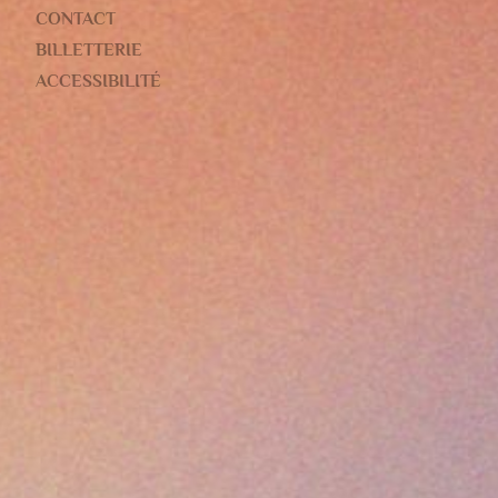
CONTACT
VOYAGES
BILLETTERIE
Dans un poème, Martha Me
ACCESSIBILITÉ
pas, celui qui n’écoute pa
Festivals de Wallonie vous
Voyager, c’est changer de 
parcours musical placé sou
mais aussi explorations i
transmission et de rencont
clôturerons le 22 octobre
Bruxelles, des villes et 
Stavelot. Nous honorerons
amener la musique au plus 
en une multitude d’escale
Britten ou Butterworth, p
la saison. Ailleurs, Rome
répertoire baroque et cla
: rituels populaires de Bo
orientales et occidentale
pleinement cet esprit du v
pour l’exploration, ils a
avec sens et profondeur. 
jamais, Les Festivals de W