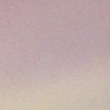
 Une invitation à partir, ensemble, à l’écoute du monde. Cette an
onstruire des ponts plutôt que des frontières.
 Wallonie 2026 - Voyages
QUE
able de la vie musicale en Wallonie, la féd
Wallonie est née, en 1971, de l’union des Fest
aint-Hubert
,
Namur
et du
Hainaut
. Le Festi