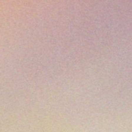
mémoire et de découverte.
nous faisons le choix de c
Nicolas Berwart
Directeur
Brochure des Festivals de
HISTORI
Acteur incontourn
des Festivals de 
Stavelot
,
Liège
,
S