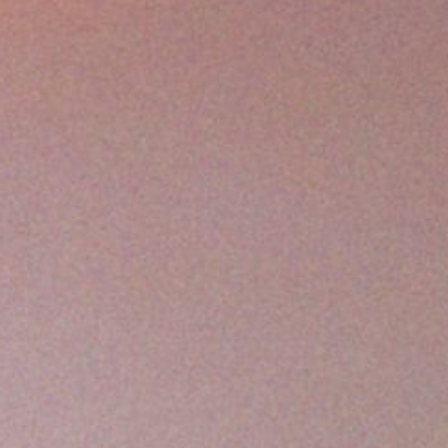
ui qui ne lit
e année, Les
n vaste
 les époques,
gage de
e 25 juin et la
 Wallonie-
int-Hubert ou
e à savoir
age se décline
illiams,
s associés de
ndes pages du
ureuses encore
tions
nent
e et leur goût
es musicaux
land. Plus que
irculation, de