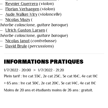
—
Reynier Guerrero
(
violon
)
—
Florian Verhaegen
(
violon
)
—
Aude Walker-Viry
(
violoncelle
)
—
Nicolas Muzy
(
théorbe colascione, guitare baroque
)
—
Ulrich Gaston Larsen
(
théorbe colascione, guitare baroque
)
—
Nicolas Janot
(
contrebasse
)
—
David Brule
(
percussions
)
INFORMATIONS PRATIQUES
1/7/2022
-
20:00
>
1/7/2022
-
21:20
Plein tarif : 1re cat 33€, 2e cat 23€, 3e cat 16€, 4e cat 11€
+ 65 ans : 1re cat 30€, 2e cat 20€, 3e cat 14€, 4e cat 11€
Moins de 20 ans et étudiants moins de 26 ans : gratuit.