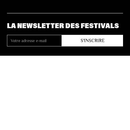
LA NEWSLETTER DES FESTIVALS
© 2026 Les Festivals de Wallonie
Conditions Générales de Vente
Vie Privée
Déclaration d’accessibilité
Site by
Coast