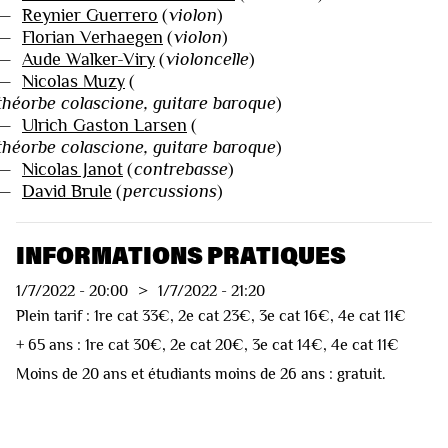
—
Reynier Guerrero
(
violon
)
—
Florian Verhaegen
(
violon
)
—
Aude Walker-Viry
(
violoncelle
)
—
Nicolas Muzy
(
théorbe colascione, guitare baroque
)
—
Ulrich Gaston Larsen
(
théorbe colascione, guitare baroque
)
—
Nicolas Janot
(
contrebasse
)
—
David Brule
(
percussions
)
INFORMATIONS PRATIQUES
1/7/2022
-
20:00
>
1/7/2022
-
21:20
Plein tarif : 1re cat 33€, 2e cat 23€, 3e cat 16€, 4e cat 11€
+ 65 ans : 1re cat 30€, 2e cat 20€, 3e cat 14€, 4e cat 11€
Moins de 20 ans et étudiants moins de 26 ans : gratuit.