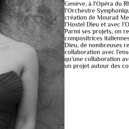
Genève, à l’Opéra du Rh
l’Orchestre Symphoniqu
création de Mourad Mer
l’Hostel Dieu et avec l
Parmi ses projets, on re
compositrices italienne
Dieu, de nombreuses re
collaboration avec l’ens
qu’une collaboration a
un projet autour des co