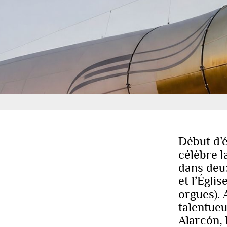
Début d’é
célèbre l
dans deux
et l’Égli
orgues). 
talentue
Alarcón,