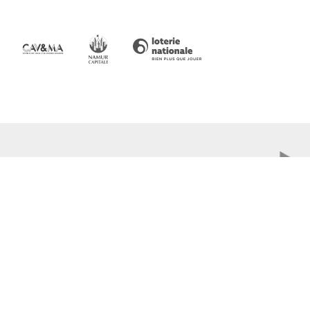
CONTACT
PRATIQUE
Boulevard Audent 24
Billetterie
6000 Charleroi
Accessibilité