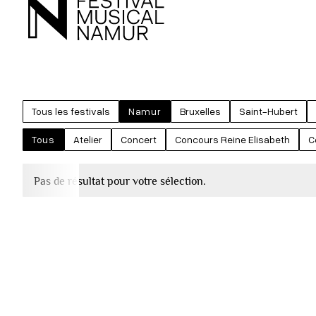
Tous les festivals
Namur
Bruxelles
Saint-Hubert
Tous
Atelier
Concert
Concours Reine Elisabeth
C
Pas de résultat pour votre sélection.