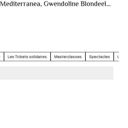
 Mediterranea, Gwendoline Blondeel...
e
Les Tickets solidaires
Masterclasses
Spectacles
Un Fa