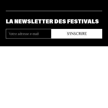
LA NEWSLETTER DES FESTIVALS
© 2026 Les Festivals de Wallonie
Conditions Générales de Vente
Vie Privée
Déclaration d’accessibilité
Site by
Coast