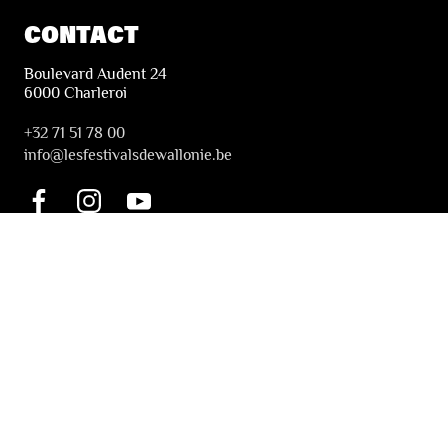
CONTACT
Boulevard Audent 24
6000 Charleroi
+32 71 51 78 00
i
nfo@lesfestivalsdewallonie.be
PRATIQUE
Billetterie
Accessibilité
Tickets solidaires