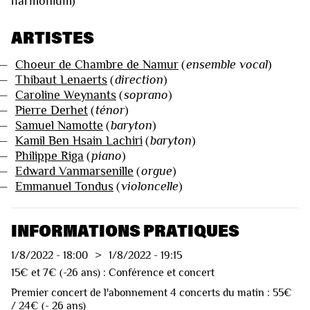
harmonium)
ARTISTES
—
Choeur de Chambre de Namur
(
ensemble vocal
)
—
Thibaut Lenaerts
(
direction
)
—
Caroline Weynants
(
soprano
)
—
Pierre Derhet
(
ténor
)
—
Samuel Namotte
(
baryton
)
—
Kamil Ben Hsain Lachiri
(
baryton
)
—
Philippe Riga
(
piano
)
—
Edward Vanmarsenille
(
orgue
)
—
Emmanuel Tondus
(
violoncelle
)
INFORMATIONS PRATIQUES
1/8/2022
-
18:00
>
1/8/2022
-
19:15
15€ et 7€ (-26 ans) : Conférence et concert
Premier concert de l'abonnement 4 concerts du matin : 55€
/ 24€ (- 26 ans)