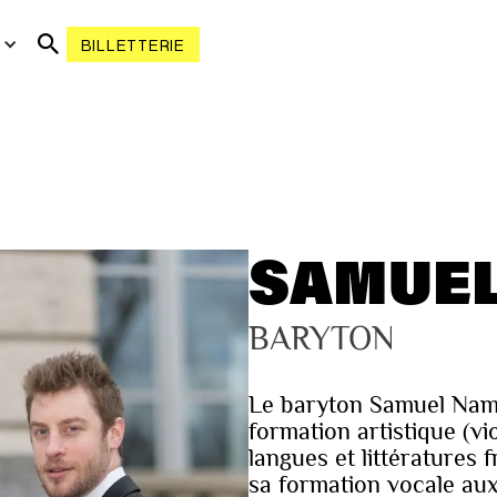
R
BILLETTERIE
SAMUEL
BARYTON
Le baryton Samuel Namo
formation artistique (vi
langues et littératures f
sa formation vocale aux