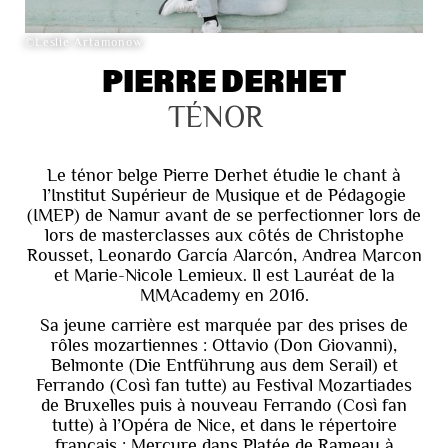
©Leslie Artamonow
PIERRE DERHET
TÉNOR
Le ténor belge Pierre Derhet étudie le chant à
l’Institut Supérieur de Musique et de Pédagogie
(IMEP) de Namur avant de se perfectionner lors de
lors de masterclasses aux côtés de Christophe
Rousset, Leonardo García Alarcón, Andrea Marcon
et Marie-Nicole Lemieux. Il est Lauréat de la
MMAcademy en 2016.
Sa jeune carrière est marquée par des prises de
rôles mozartiennes : Ottavio (Don Giovanni),
Belmonte (Die Entführung aus dem Serail) et
Ferrando (Così fan tutte) au Festival Mozartiades
de Bruxelles puis à nouveau Ferrando (Così fan
tutte) à l’Opéra de Nice, et dans le répertoire
français : Mercure dans Platée de Rameau à