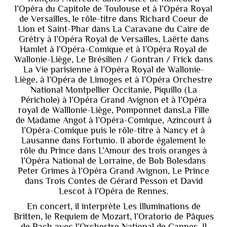
l’Opéra du Capitole de Toulouse et à l’Opéra Royal
de Versailles, le rôle-titre dans Richard Coeur de
Lion et Saint-Phar dans La Caravane du Caire de
Grétry à l’Opéra Royal de Versailles, Laërte dans
Hamlet à l’Opéra-Comique et à l’Opéra Royal de
Wallonie-Liège, Le Brésilien / Gontran / Frick dans
La Vie parisienne à l’Opéra Royal de Wallonie-
Liège, à l’Opéra de Limoges et à l’Opéra Orchestre
National Montpellier Occitanie, Piquillo (La
Périchole) à l’Opéra Grand Avignon et à l’Opéra
royal de Walllonie-Liège, Pomponnet dansLa Fille
de Madame Angot à l’Opéra-Comique, Azincourt à
l’Opéra-Comique puis le rôle-titre à Nancy et à
Lausanne dans Fortunio. Il aborde également le
rôle du Prince dans L’Amour des trois oranges à
l’Opéra National de Lorraine, de Bob Bolesdans
Peter Grimes à l’Opéra Grand Avignon, Le Prince
dans Trois Contes de Gérard Pesson et David
Lescot à l’Opéra de Rennes.
En concert, il interprète Les Illuminations de
Britten, le Requiem de Mozart, l’Oratorio de Pâques
de Bach avec l’Orchestre National de Cannes, Il