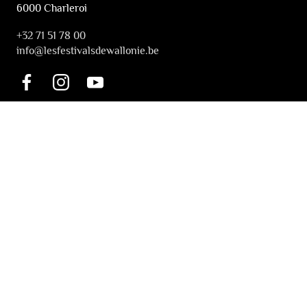
6000 Charleroi
+32 71 51 78 00
i
nfo@lesfestivalsdewallonie.be
INFORMATION
Tickets & Booking
Accessibility
Solidarity Tickets
LES FESTIVALS
About
Our partners