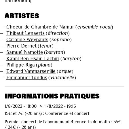
harmonium)
ARTISTES
—
Choeur de Chambre de Namur
(
ensemble vocal
)
—
Thibaut Lenaerts
(
direction
)
—
Caroline Weynants
(
soprano
)
—
Pierre Derhet
(
ténor
)
—
Samuel Namotte
(
baryton
)
—
Kamil Ben Hsain Lachiri
(
baryton
)
—
Philippe Riga
(
piano
)
—
Edward Vanmarsenille
(
orgue
)
—
Emmanuel Tondus
(
violoncelle
)
INFORMATIONS PRATIQUES
1/8/2022
-
18:00
>
1/8/2022
-
19:15
15€ et 7€ (-26 ans) : Conférence et concert
Premier concert de l'abonnement 4 concerts du matin : 55€
/ 24€ (- 26 ans)