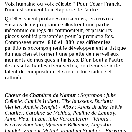
Voix humaine ou voix céleste ? Pour César Franck,
l’une est souvent la métaphore de l’autre.
Qu’elles soient profanes ou sacrées, les œuvres
vocales de ce programme illustrent une partie
méconnue du legs du compositeur, et plusieurs
pièces sont ici présentées pour la première fois.
Composées entre 1846 et 1889, ces différentes
partitions accompagnent le développement artistique
du musicien et forment une palette de merveilleux
moments de musiques intimistes. D’un bout à l’autre
de ces attachantes découvertes, on découvre ici le
talent du compositeur et son écriture subtile et
raffinée.
Chœur de Chambre de Namur :
Sopranos : Julie
Calbete, Camille Hubert, Elke Janssens, Barbara
Menier, Amélie Renglet - Altos : Anaïs Brullez, Joëlle
Charlier, Caroline de Mahieu, Pauline de Lannoy,
Anne-Fleur Inizan, Julie Vercauteren - Ténors :
Nicolas Bauchau, Maxence Billiemaz, Augustin
Laudet, Vincent Mahiat, Jonathan Spicher - Barytons