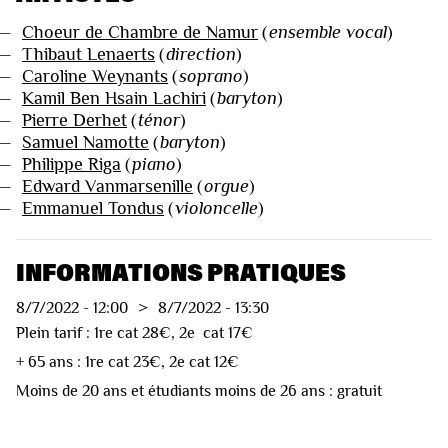
—
Choeur de Chambre de Namur
(
ensemble vocal
)
—
Thibaut Lenaerts
(
direction
)
—
Caroline Weynants
(
soprano
)
—
Kamil Ben Hsain Lachiri
(
baryton
)
—
Pierre Derhet
(
ténor
)
—
Samuel Namotte
(
baryton
)
—
Philippe Riga
(
piano
)
—
Edward Vanmarsenille
(
orgue
)
—
Emmanuel Tondus
(
violoncelle
)
INFORMATIONS PRATIQUES
8/7/2022
-
12:00
>
8/7/2022
-
13:30
Plein tarif : 1re cat 28€, 2e cat 17€
+ 65 ans : 1re cat 23€, 2e cat 12€
Moins de 20 ans et étudiants moins de 26 ans : gratuit