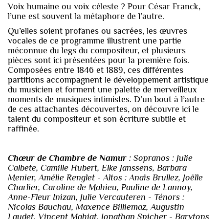
Voix humaine ou voix céleste ? Pour César Franck,
l’une est souvent la métaphore de l’autre.
Qu’elles soient profanes ou sacrées, les œuvres
vocales de ce programme illustrent une partie
méconnue du legs du compositeur, et plusieurs
pièces sont ici présentées pour la première fois.
Composées entre 1846 et 1889, ces différentes
partitions accompagnent le développement artistique
du musicien et forment une palette de merveilleux
moments de musiques intimistes. D’un bout à l’autre
de ces attachantes découvertes, on découvre ici le
talent du compositeur et son écriture subtile et
raffinée.
Chœur de Chambre de Namur :
Sopranos : Julie
Calbete, Camille Hubert, Elke Janssens, Barbara
Menier, Amélie Renglet - Altos : Anaïs Brullez, Joëlle
Charlier, Caroline de Mahieu, Pauline de Lannoy,
Anne-Fleur Inizan, Julie Vercauteren - Ténors :
Nicolas Bauchau, Maxence Billiemaz, Augustin
Laudet, Vincent Mahiat, Jonathan Spicher - Barytons