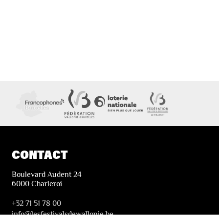
CONTACT
Boulevard Audent 24
6000 Charleroi
+32 71 51 78 00
i
nfo@lesfestivalsdewallonie.be