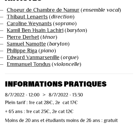
—
Choeur de Chambre de Namur
(
ensemble vocal
)
—
Thibaut Lenaerts
(
direction
)
—
Caroline Weynants
(
soprano
)
—
Kamil Ben Hsain Lachiri
(
baryton
)
—
Pierre Derhet
(
ténor
)
—
Samuel Namotte
(
baryton
)
—
Philippe Riga
(
piano
)
—
Edward Vanmarsenille
(
orgue
)
—
Emmanuel Tondus
(
violoncelle
)
INFORMATIONS PRATIQUES
8/7/2022
-
12:00
>
8/7/2022
-
13:30
Plein tarif : 1re cat 28€, 2e cat 17€
+ 65 ans : 1re cat 23€, 2e cat 12€
Moins de 20 ans et étudiants moins de 26 ans : gratuit