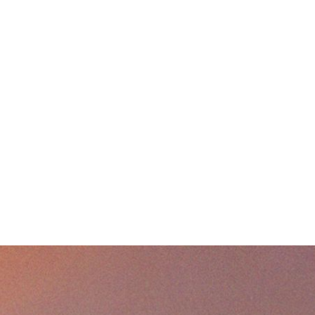
vals de Wallonie, ce sont près de 150
mais aussi une tournée, de jeunes