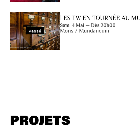
LES FW EN TOURNÉE AU 
Sam. 4 Mai — Dès 20h00
Mons / Mundaneum
Passé
PROJETS