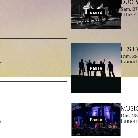
DUO 
Sam. 27
Passé
Ethe /
LES 
Dim. 28
s
Lamort
Passé
MUSIC
Dim. 28
Passé
s
Lamort