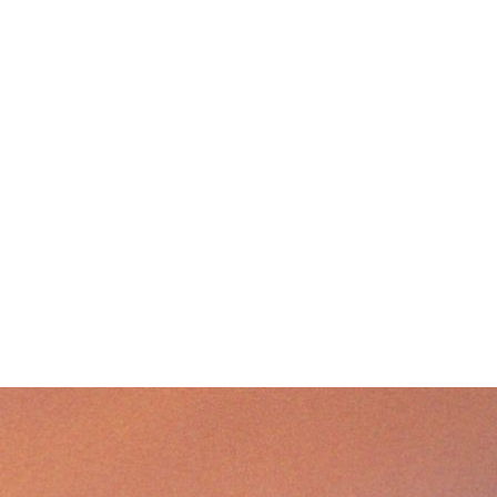
S
Les Festi
concerts 