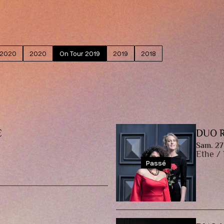
talents, 
 2020
2020
On Tour 2019
2019
2018
E
DUO 
Sam. 27
Ethe /
Passé