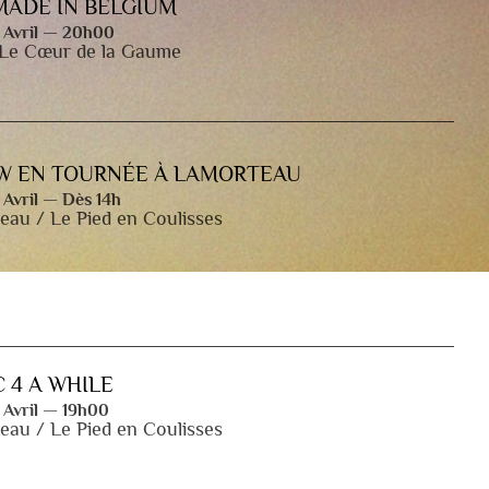
MADE IN BELGIUM
 Avril — 20h00
 Le Cœur de la Gaume
FW EN TOURNÉE À LAMORTEAU
 Avril — Dès 14h
eau / Le Pied en Coulisses
 4 A WHILE
 Avril — 19h00
eau / Le Pied en Coulisses