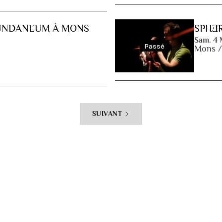
MUNDANEUM À MONS
SPHƎR
Sam. 4
Passé
Mons 
SUIVANT