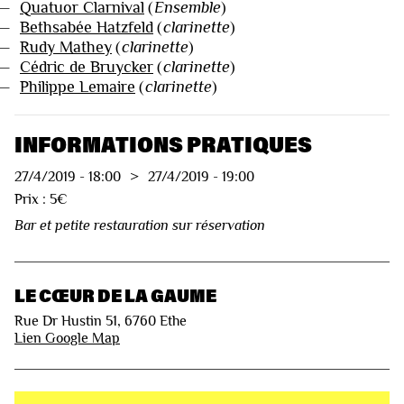
—
Quatuor Clarnival
(
Ensemble
)
—
Bethsabée Hatzfeld
(
clarinette
)
—
Rudy Mathey
(
clarinette
)
—
Cédric de Bruycker
(
clarinette
)
—
Philippe Lemaire
(
clarinette
)
INFORMATIONS PRATIQUES
27/4/2019
-
18:00
>
27/4/2019
-
19:00
Prix : 5€
Bar et petite restauration sur réservation
LE CŒUR DE LA GAUME
Rue Dr Hustin 51, 6760 Ethe
Lien Google Map