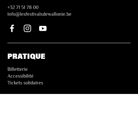
+32 71 51 78 00
i
nfo@lesfestivalsdewallonie.be
PRATIQUE
Billetterie
Accessibilité
Tickets solidaires
LES FESTIVALS
À propos
Nos partenaires
Presse