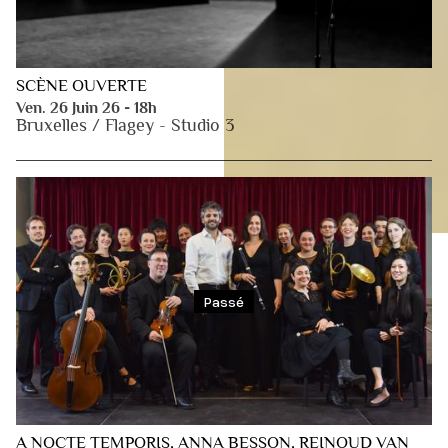
SCÈNE OUVERTE
Ven. 26 Juin 26 - 18h
Bruxelles / Flagey - Studio 3
Passé
A NOCTE TEMPORIS, ANNA BESSON, REINOUD VAN