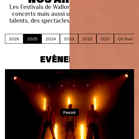
Les Festivals de Wallonie, ce sont près de 150
concerts mais aussi une tournée, de jeunes
talents, des spectacles pour tous les publics !
2026
2025
2024
2023
2022
2021
On Tour 2
EVÈNEMENTS
Passé