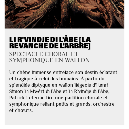
LI R'VINDJE DI L'ÅBE [LA
REVANCHE DE L'ARBRE]
SPECTACLE CHORAL ET
SYMPHONIQUE EN WALLON
Un chêne immense entrelace son destin éclatant
et tragique à celui des humains. À partir du
splendide diptyque en wallon liégeois d’Henri
Simon Li Mwért di l’Åbe et Li R’vindje di l’Åbe,
Patrick Leterme tire une partition chorale et
symphonique reliant petits et grands, orchestre
et chœurs.