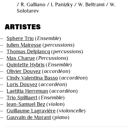
/ R. Galliano / I. Panizky / W. Beltrami / W.
Solotarev
ARTISTES
—
Sphere Trio
(
Ensemble
)
—
Julien Mairesse
(
percussions
)
—
Thomas Delplancq
(
percussions
)
—
Max Charue
(
Percussions
)
—
Quintette Hybris
(
Ensemble
)
—
Olivier Douyez
(
accordéon
)
—
Cindy Valentina Basso
(
accordéon
)
—
Loris Douyez
(
accordéon
)
—
Laetitia Herreman
(
accordéon
)
—
Trio Spilliaert
(
Ensemble
)
—
Jean-Samuel Bez
(
violon
)
—
Guillaume Lagravière
(
violoncelle
)
—
Gauvain de Morant
(
piano
)