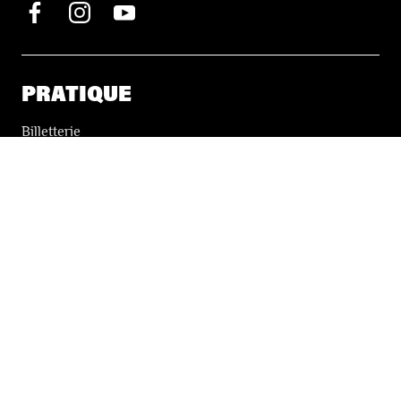
PRATIQUE
Billetterie
Accessibilité
Tickets solidaires
LES FESTIVALS
À propos
Nos partenaires
Presse
Nos archives