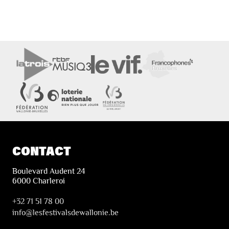
CONTACT
Boulevard Audent 24
6000 Charleroi
+32 71 51 78 00
i
nfo@lesfestivalsdewallonie.be