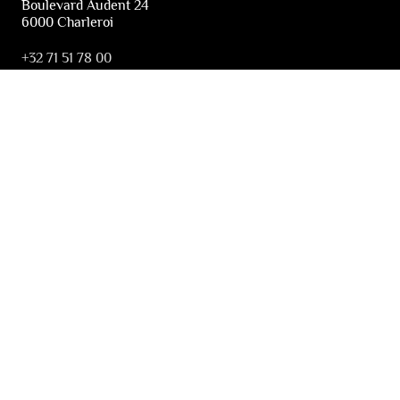
Boulevard Audent 24
6000 Charleroi
+32 71 51 78 00
i
nfo@lesfestivalsdewallonie.be
PRATIQUE
Billetterie
Accessibilité
Tickets solidaires
LES FESTIVALS
À propos