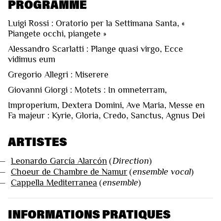
PROGRAMME
Luigi Rossi : Oratorio per la Settimana Santa, «
Piangete occhi, piangete »
Alessandro Scarlatti : Plange quasi virgo, Ecce
vidimus eum
Gregorio Allegri : Miserere
Giovanni Giorgi : Motets : In omneterram,
Improperium, Dextera Domini, Ave Maria, Messe en
Fa majeur : Kyrie, Gloria, Credo, Sanctus, Agnus Dei
ARTISTES
—
Leonardo García Alarcón
(
Direction
)
—
Choeur de Chambre de Namur
(
ensemble vocal
)
—
Cappella Mediterranea
(
ensemble
)
INFORMATIONS PRATIQUES