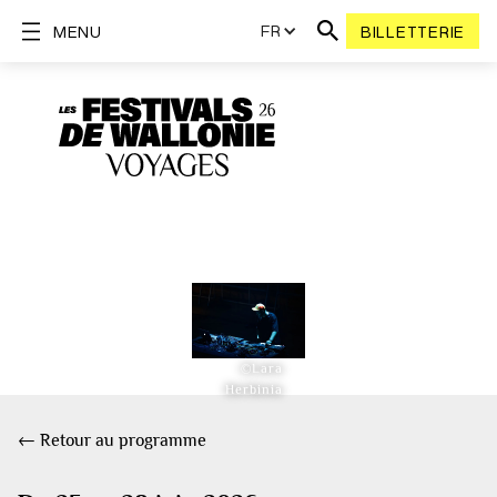
FR
MENU
BILLETTERIE
©Lara
Herbinia
← Retour au programme