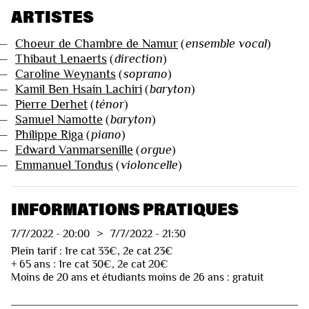
ARTISTES
—
Choeur de Chambre de Namur
(
ensemble vocal
)
—
Thibaut Lenaerts
(
direction
)
—
Caroline Weynants
(
soprano
)
—
Kamil Ben Hsain Lachiri
(
baryton
)
—
Pierre Derhet
(
ténor
)
—
Samuel Namotte
(
baryton
)
—
Philippe Riga
(
piano
)
—
Edward Vanmarsenille
(
orgue
)
—
Emmanuel Tondus
(
violoncelle
)
INFORMATIONS PRATIQUES
7/7/2022
-
20:00
>
7/7/2022
-
21:30
Plein tarif : 1re cat 33€, 2e cat 23€
+ 65 ans : 1re cat 30€, 2e cat 20€
Moins de 20 ans et étudiants moins de 26 ans : gratuit