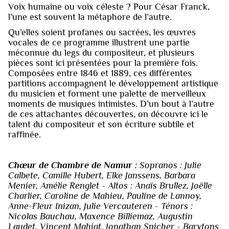
Voix humaine ou voix céleste ? Pour César Franck,
l’une est souvent la métaphore de l’autre.
Qu’elles soient profanes ou sacrées, les œuvres
vocales de ce programme illustrent une partie
méconnue du legs du compositeur, et plusieurs
pièces sont ici présentées pour la première fois.
Composées entre 1846 et 1889, ces différentes
partitions accompagnent le développement artistique
du musicien et forment une palette de merveilleux
moments de musiques intimistes. D’un bout à l’autre
de ces attachantes découvertes, on découvre ici le
talent du compositeur et son écriture subtile et
raffinée.
Chœur de Chambre de Namur :
Sopranos : Julie
Calbete, Camille Hubert, Elke Janssens, Barbara
Menier, Amélie Renglet - Altos : Anaïs Brullez, Joëlle
Charlier, Caroline de Mahieu, Pauline de Lannoy,
Anne-Fleur Inizan, Julie Vercauteren - Ténors :
Nicolas Bauchau, Maxence Billiemaz, Augustin
Laudet, Vincent Mahiat, Jonathan Spicher - Barytons