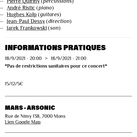
—
Pierre Quiriny
(
percussions
)
—
André Ristic
(
piano
)
—
Hughes Kolp
(
guitares
)
—
Jean-Paul Dessy
(
direction
)
—
Jarek Frankowski
(
son
)
INFORMATIONS PRATIQUES
18/9/2021
-
20:00
>
18/9/2021
-
21:00
*Pas de restrictions sanitaires pour ce concert*
15/12/5€
MARS - ARSONIC
Rue de Nimy 138, 7000 Mons
Lien Google Map