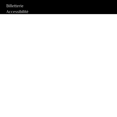
Billetterie
Accessibilité
Tickets solidaires
LES FESTIVALS
À propos
Nos partenaires
Presse
Nos archives
LA NEWSLETTER DES FESTIVALS