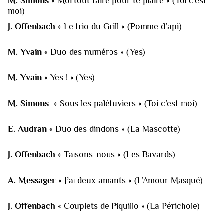
M. Simons
«
Moi tout faire pour te plaire » (Toi c’est
moi)
J. Offenbach
« Le trio du Grill » (Pomme d’api)
M. Yvain
« Duo des numéros » (Yes)
M. Yvain
« Yes ! » (Yes)
M. Simons
« Sous les palétuviers » (Toi c’est moi)
E. Audran
« Duo des dindons » (La Mascotte)
J. Offenbach
« Taisons-nous » (Les Bavards)
A. Messager
« J’ai deux amants » (L’Amour Masqué)
J. Offenbach
« Couplets de Piquillo » (La Périchole)