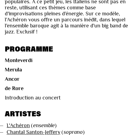
populaires. A ce petit jeu, les Italiens ne sont pas en
reste, utilisant ces thèmes comme base
d’improvisations pleines d’énergie. Sur ce modèle,
l’Achéron vous offre un parcours inédit, dans lequel
l’ensemble baroque agit à la manière d’un big band de
jazz. Exclusif !
PROGRAMME
Monteverdi
Merula
Ancor
de Rore
Introduction au concert
ARTISTES
—
L'Achéron
(
ensemble
)
—
Chantal Santon-Jeffery
(
soprano
)