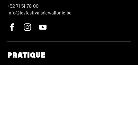
+32 71 51 78 00
i
nfo@lesfestivalsdewallonie.be
PRATIQUE
Billetterie
Accessibilité
Tickets solidaires
LES FESTIVALS
À propos
Nos partenaires
Presse