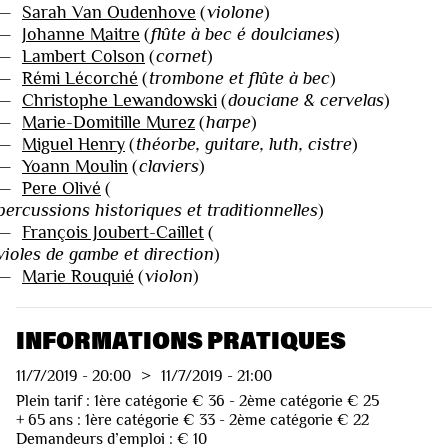
—
Sarah Van Oudenhove
(
violone
)
—
Johanne Maitre
(
flûte à bec é doulcianes
)
—
Lambert Colson
(
cornet
)
—
Rémi Lécorché
(
trombone et flûte à bec
)
—
Christophe Lewandowski
(
douciane & cervelas
)
—
Marie-Domitille Murez
(
harpe
)
—
Miguel Henry
(
théorbe, guitare, luth, cistre
)
—
Yoann Moulin
(
claviers
)
—
Pere Olivé
(
percussions historiques et traditionnelles
)
—
François Joubert-Caillet
(
violes de gambe et direction
)
—
Marie Rouquié
(
violon
)
INFORMATIONS PRATIQUES
11/7/2019
-
20:00
>
11/7/2019
-
21:00
Plein tarif : 1ère catégorie € 36 - 2ème catégorie € 25
+ 65 ans : 1ère catégorie € 33 - 2ème catégorie € 22
Demandeurs d’emploi : € 10