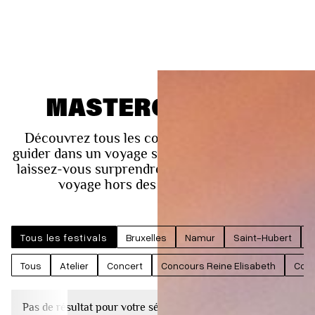
MASTERCLASSES
Découvrez tous les concerts et laissez-vous
guider dans un voyage sonore. Ouvrez vos sens,
laissez-vous surprendre et embarquez pour un
voyage hors des sentiers battus !
Tous les festivals
Bruxelles
Namur
Saint-Hubert
S
Tous
Atelier
Concert
Concours Reine Elisabeth
Conf
Pas de résultat pour votre sélection.