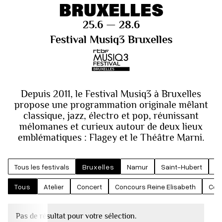
BRUXELLES
25.6 — 28.6
Festival Musiq3 Bruxelles
Depuis 2011, le Festival Musiq3 à Bruxelles
propose une programmation originale mêlant
classique, jazz, électro et pop, réunissant
mélomanes et curieux autour de deux lieux
emblématiques : Flagey et le Théâtre Marni.
Tous les festivals
Bruxelles
Namur
Saint-Hubert
St
Tous
Atelier
Concert
Concours Reine Elisabeth
Con
Pas de résultat pour votre sélection.