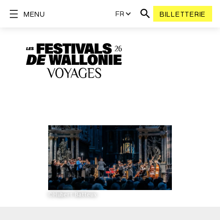
FR
MENU
BILLETTERIE
©Hubert Batteux