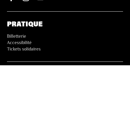
PRATIQUE
Billetterie
Accessibilité
Tickets solidaires
LES FESTIVALS
À propos
Nos partenaires
Presse
Nos archives