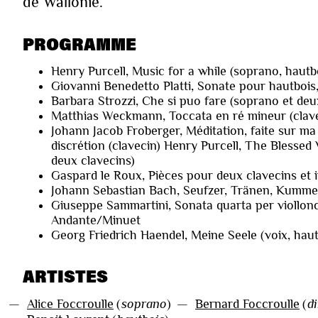
de Wallonie.
PROGRAMME
Henry Purcell, Music for a while (soprano, hautb
Giovanni Benedetto Platti, Sonate pour hautbois,
Barbara Strozzi, Che si puo fare (soprano et deu
Matthias Weckmann, Toccata en ré mineur (clav
Johann Jacob Froberger, Méditation, faite sur ma
discrétion (clavecin) Henry Purcell, The Blessed 
deux clavecins)
Gaspard le Roux, Pièces pour deux clavecins et 
Johann Sebastian Bach, Seufzer, Tränen, Kummer
Giuseppe Sammartini, Sonata quarta per viollonce
Andante/Minuet
Georg Friedrich Haendel, Meine Seele (voix, haut
ARTISTES
—
Alice Foccroulle
(
soprano
)
—
Bernard Foccroulle
(
d