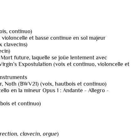
ois, continuo)
 violoncelle et basse continue en sol majeur
x clavecins)
ecin)
 Mort future, laquelle se joüe lentement avec
Virgin’s Expostulation (voix et continuo, violoncelle et
instruments
, Noth (BWV21) (voix, hautbois et continuo)
llo en la mineur Opus 1 : Andante - Allegro -
bois et continuo)
irection, clavecin, orgue
)