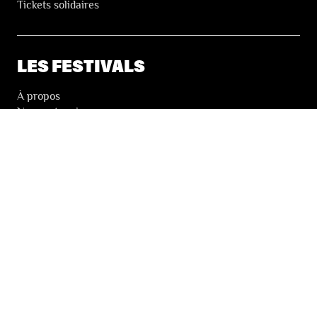
Tickets solidaires
LES FESTIVALS
À propos
Nos partenaires
Presse
Nos archives
LA NEWSLETTER DES FESTIVALS