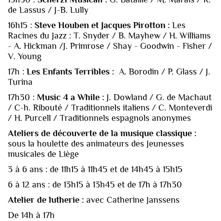
de Lassus / J-B. Lully
16h15 :
Steve Houben et Jacques Pirotton :
Les
Racines du Jazz : T. Snyder / B. Mayhew / H. Williams
- A. Hickman /J. Primrose / Shay - Goodwin - Fisher /
V. Young
17h :
Les Enfants Terribles :
A. Borodin / P. Glass / J.
Turina
17h30 :
Music 4 a While :
J. Dowland / G. de Machaut
/ C-h. Ribouté / Traditionnels italiens / C. Monteverdi
/ H. Purcell / Traditionnels espagnols anonymes
Ateliers de découverte de la musique classique :
sous la houlette des animateurs des Jeunesses
musicales de Liège
3 à 6 ans : de 11h15 à 11h45 et de 14h45 à 15h15
6 à 12 ans : de 13h15 à 13h45 et de 17h à 17h30
Atelier de lutherie :
avec Catherine Janssens
De 14h à 17h