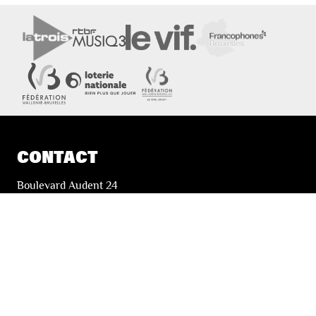
CONTACT
Boulevard Audent 24
6000 Charleroi
+32 71 51 78 00
i
nfo@lesfestivalsdewallonie.be