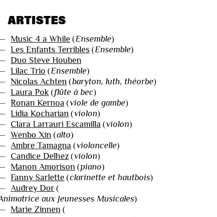
ARTISTES
—
Music 4 a While
(
Ensemble
)
—
Les Enfants Terribles
(
Ensemble
)
—
Duo Steve Houben
—
Lilac Trio
(
Ensemble
)
—
Nicolas Achten
(
baryton, luth, théorbe
)
—
Laura Pok
(
flûte à bec
)
—
Ronan Kernoa
(
viole de gambe
)
—
Lidia Kocharian
(
violon
)
—
Clara Larrauri Escamilla
(
violon
)
—
Wenbo Xin
(
alto
)
—
Ambre Tamagna
(
violoncelle
)
—
Candice Delhez
(
violon
)
—
Manon Amorison
(
piano
)
—
Fanny Sarlette
(
clarinette et hautbois
)
—
Audrey Dor
(
Animatrice aux Jeunesses Musicales
)
—
Marie Zinnen
(