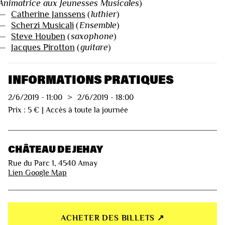
Animatrice aux Jeunesses Musicales
)
—
Catherine Janssens
(
luthier
)
—
Scherzi Musicali
(
Ensemble
)
—
Steve Houben
(
saxophone
)
—
Jacques Pirotton
(
guitare
)
INFORMATIONS PRATIQUES
2/6/2019
-
11:00
>
2/6/2019
-
18:00
Prix : 5 € | Accès à toute la journée
CHÂTEAU DE JEHAY
Rue du Parc 1, 4540 Amay
Lien Google Map
ACHETER DES BILLETS ↗︎