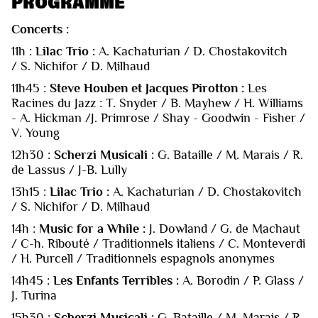
PROGRAMME
Concerts :
11h :
Lilac Trio :
A. Kachaturian / D. Chostakovitch
/ S. Nichifor / D. Milhaud
11h45 :
Steve Houben et Jacques Pirotton :
Les
Racines du Jazz : T. Snyder / B. Mayhew / H. Williams
- A. Hickman /J. Primrose / Shay - Goodwin - Fisher /
V. Young
12h30 :
Scherzi Musicali :
G. Bataille / M. Marais / R.
de Lassus / J-B. Lully
13h15 :
Lilac Trio :
A. Kachaturian / D. Chostakovitch
/ S. Nichifor / D. Milhaud
14h :
Music for a While :
J. Dowland / G. de Machaut
/ C-h. Ribouté / Traditionnels italiens / C. Monteverdi
/ H. Purcell / Traditionnels espagnols anonymes
14h45 :
Les Enfants Terribles :
A. Borodin / P. Glass /
J. Turina
15h30 :
Scherzi Musicali :
G. Bataille / M. Marais / R.