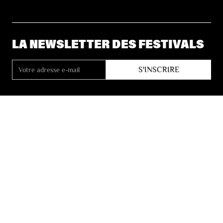
LA NEWSLETTER DES FESTIVALS
© 2026 Les Festivals de Wallonie
Conditions Générales de Vente
Vie Privée
Déclaration d’accessibilité
Site by
Coast