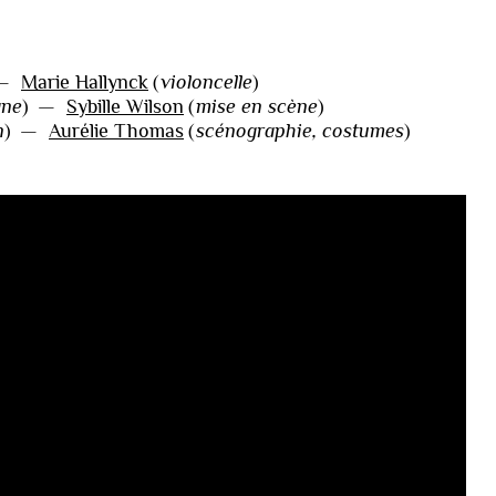
—
Marie Hallynck
(
violoncelle
)
ne
)
—
Sybille Wilson
(
mise en scène
)
n
)
—
Aurélie Thomas
(
scénographie, costumes
)