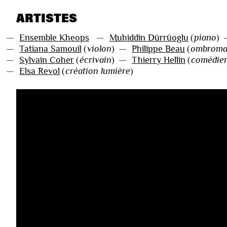
ARTISTES
—
Ensemble Kheops
—
Muhiddin Dürrüoglu
(
piano
)
—
Tatiana Samouil
(
violon
)
—
Philippe Beau
(
ombroma
—
Sylvain Coher
(
écrivain
)
—
Thierry Hellin
(
comédie
—
Elsa Revol
(
création lumière
)
VIDÉOS