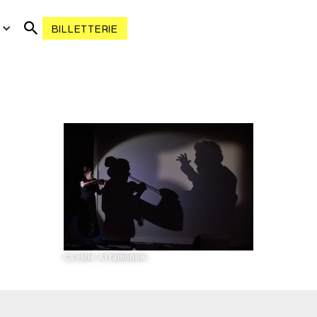
R
BILLETTERIE
©Leslie Artamonow