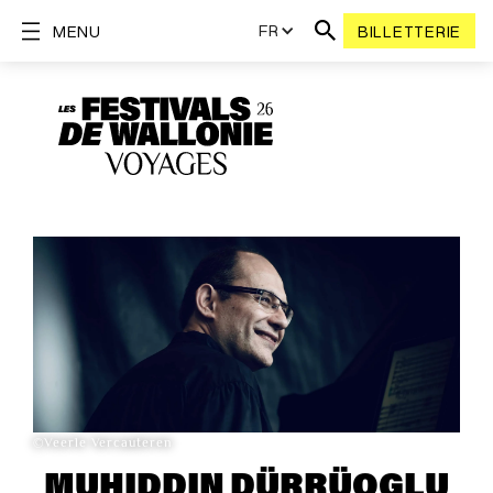
FR
MENU
BILLETTERIE
©Veerle Vercauteren
MUHIDDIN DÜRRÜOGLU