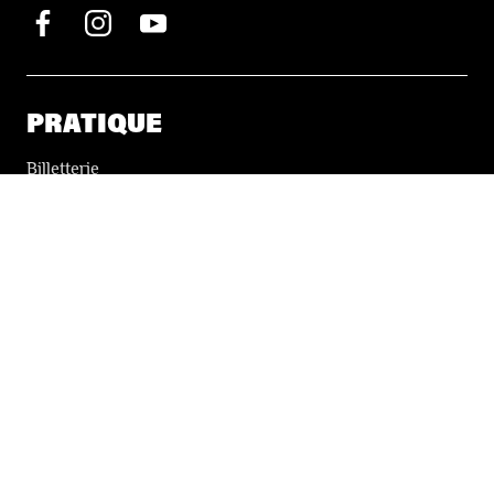
PRATIQUE
Billetterie
Accessibilité
Tickets solidaires
LES FESTIVALS
À propos
Nos partenaires
Presse
Nos archives