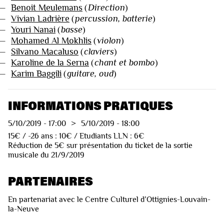
—
Benoit Meulemans
(
Direction
)
—
Vivian Ladrière
(
percussion, batterie
)
—
Youri Nanai
(
basse
)
—
Mohamed Al Mokhlis
(
violon
)
—
Silvano Macaluso
(
claviers
)
—
Karoline de la Serna
(
chant et bombo
)
—
Karim Baggili
(
guitare, oud
)
INFORMATIONS PRATIQUES
5/10/2019
-
17:00
>
5/10/2019
-
18:00
15€ / -26 ans : 10€ / Etudiants LLN : 6€
Réduction de 5€ sur présentation du ticket de la sortie
musicale du 21/9/2019
PARTENAIRES
En partenariat avec le Centre Culturel d’Ottignies-Louvain-
la-Neuve