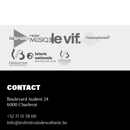
CONTACT
Boulevard Audent 24
6000 Charleroi
+32 71 51 78 00
i
nfo@lesfestivalsdewallonie.be