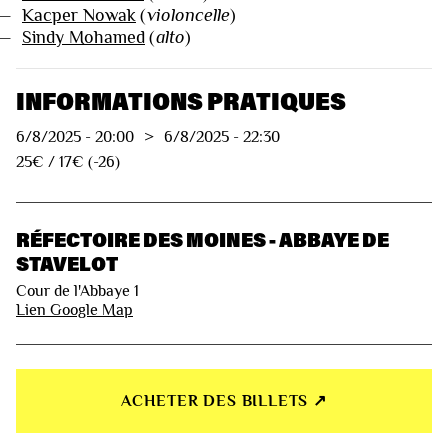
—
Kacper Nowak
(
violoncelle
)
—
Sindy Mohamed
(
alto
)
INFORMATIONS PRATIQUES
6/8/2025
-
20:00
>
6/8/2025
-
22:30
25€ / 17€ (-26)
RÉFECTOIRE DES MOINES - ABBAYE DE
STAVELOT
Cour de l'Abbaye 1
Lien Google Map
ACHETER DES BILLETS ↗︎