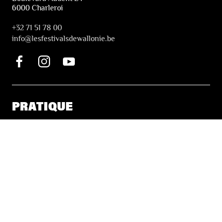
6000 Charleroi
+32 71 51 78 00
i
nfo@lesfestivalsdewallonie.be
PRATIQUE
Billetterie
Accessibilité
Tickets solidaires
LES FESTIVALS
À propos