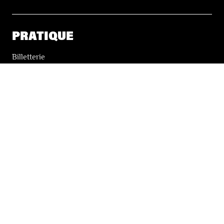
PRATIQUE
Billetterie
Accessibilité
Tickets solidaires
LES FESTIVALS
À propos
Nos partenaires
Presse
Nos archives