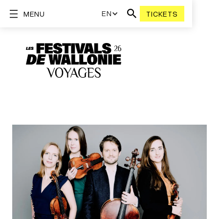
EN
MENU
TICKETS