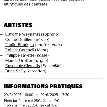
liturgiques des cantates.
ARTISTES
—
Caroline Weynants
(
soprano
)
—
Coline Dutilleul
(
Mezzo
)
—
Paulin Bündgen
(
contre-ténor
)
—
Robert Getchell
(
ténor
)
—
Philippe Favette
(
basse
)
—
Maude Gratton
(
orgue
)
—
Ensemble Clematis
(
Ensemble
)
—
Brice Sailly
(
direction
)
INFORMATIONS PRATIQUES
29/6/2025
-
16:00
>
29/6/2025
-
17:30
Plein tarif : 1re cat 28€, 2e cat 19€
+ 65 ans : 1re cat 23€, 2e cat 16€