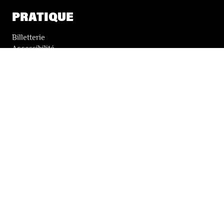
PRATIQUE
Billetterie
Accessibilité
Tickets solidaires
LES FESTIVALS
À propos
Nos partenaires
Presse
Nos archives
LA NEWSLETTER DES FESTIVALS