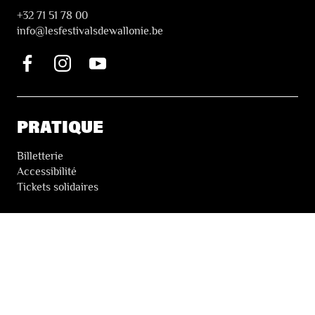
+32 71 51 78 00
i
nfo@lesfestivalsdewallonie.be
PRATIQUE
Billetterie
Accessibilité
Tickets solidaires
LES FESTIVALS
À propos
Nos partenaires
Presse