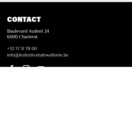
CONTACT
Boulevard Audent 24
6000 Charleroi
+32 71 51 78 00
i
nfo@lesfestivalsdewallonie.be
PRATIQUE
Billetterie
Accessibilité
Tickets solidaires