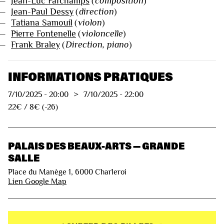
—
Jean-Luc Fafchamps
(
composition
)
—
Jean-Paul Dessy
(
direction
)
—
Tatiana Samouil
(
violon
)
—
Pierre Fontenelle
(
violoncelle
)
—
Frank Braley
(
Direction, piano
)
INFORMATIONS PRATIQUES
7/10/2025
-
20:00
>
7/10/2025
-
22:00
22€ / 8€ (-26)
PALAIS DES BEAUX-ARTS — GRANDE
SALLE
Place du Manège 1, 6000 Charleroi
Lien Google Map