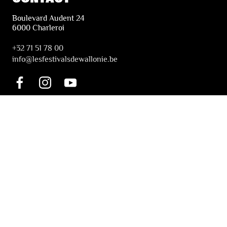
Boulevard Audent 24
6000 Charleroi
+32 71 51 78 00
i
nfo@lesfestivalsdewallonie.be
PRATIQUE
Billetterie
Accessibilité
Tickets solidaires
LES FESTIVALS